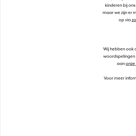
kinderen bij on
maar we zijn er 
op via
z
Wij hebben ook o
woordspelingen 
aan
onze
Voor meer inform