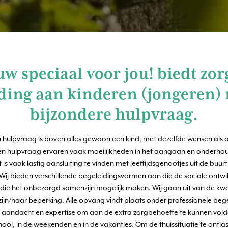
w speciaal voor jou! biedt zor
ding aan kinderen (jongeren)
bijzondere hulpvraag.
 hulpvraag is boven alles gewoon een kind, met dezelfde wensen als al
en hulpvraag ervaren vaak moeilijkheden in het aangaan en onderhou
is vaak lastig aansluiting te vinden met leeftijdsgenootjes uit de buurt 
Wij bieden verschillende begeleidingsvormen aan die de sociale ontw
die het onbezorgd samenzijn mogelijk maken. Wij gaan uit van de kwal
 zijn/haar beperking. Alle opvang vindt plaats onder professionele begel
, aandacht en expertise om aan de extra zorgbehoefte te kunnen vold
ool, in de weekenden en in de vakanties. Om de thuissituatie te ontla