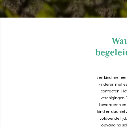
Wau
begelei
Een kind met een
kinderen met e
contacten. Het 
verenigingen. 
bevorderen en 
kind en dus niet
voldoende tijd
opvang na sch