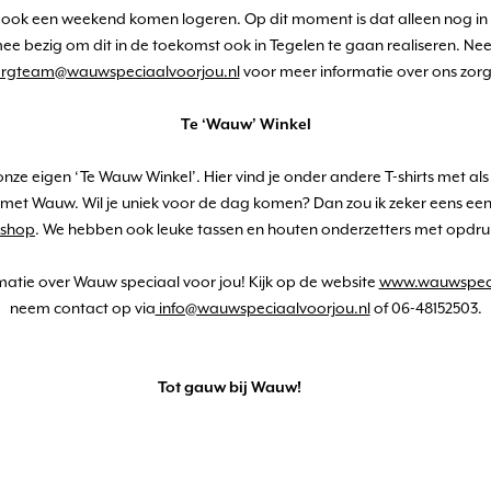
s ook een weekend komen logeren. Op dit moment is dat alleen nog in
mee bezig om dit in de toekomst ook in Tegelen te gaan realiseren. Ne
orgteam@wauwspeciaalvoorjou.nl
voor meer informatie over ons zo
Te ‘Wauw’ Winkel
nze eigen ‘Te Wauw Winkel’. Hier vind je onder andere T-shirts met al
met Wauw. Wil je uniek voor de dag komen? Dan zou ik zeker eens ee
 shop
. We hebben ook leuke tassen en houten onderzetters met opdru
atie over Wauw speciaal voor jou! Kijk op de website
www.wauwspeci
neem contact op via
info@wauwspeciaalvoorjou.nl
of 06-48152503.
Tot gauw bij Wauw!