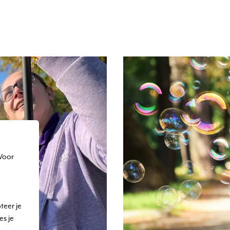
 Voor
teer je
es je