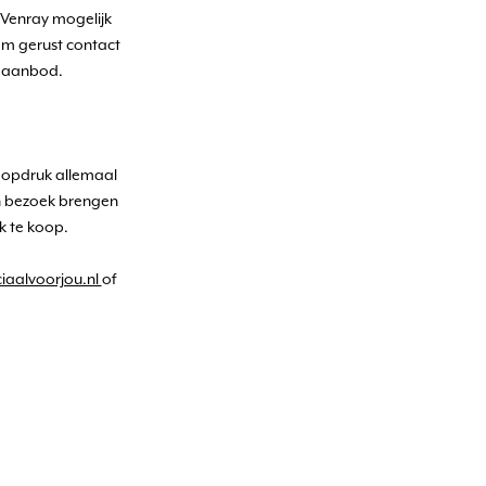
 Venray mogelijk
em gerust contact
rgaanbod.
s opdruk allemaal
n bezoek brengen
k te koop.
aalvoorjou.nl
of