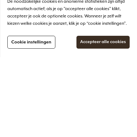
De noodzakelijke cookies en anonieme statistieken zijn altijd
automatisch actief; als je op "accepteer alle cookies" klikt,
accepteer je ook de optionele cookies. Wanneer je zelf wilt
kiezen welke cookies je aanzet, klik je op “cookie instellingen”.
Ik ben op zoek naar:
Accepteer alle cookies
Cookie instellingen
Genieten
Bij Abdij Ulingsheide zijn diverse
mogelijkheden om te genieten; of het nu